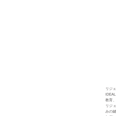
リジ
IDE
教育
リジ
みの