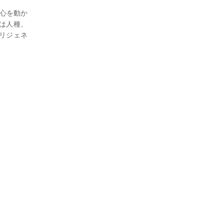
。
の心を動か
は人種、
リジェネ