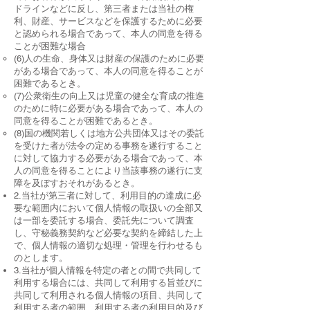
ドラインなどに反し、第三者または当社の権
利、財産、サービスなどを保護するために必要
と認められる場合であって、本人の同意を得る
ことが困難な場合
(6)人の生命、身体又は財産の保護のために必要
がある場合であって、本人の同意を得ることが
困難であるとき。
(7)公衆衛生の向上又は児童の健全な育成の推進
のために特に必要がある場合であって、本人の
同意を得ることが困難であるとき。
(8)国の機関若しくは地方公共団体又はその委託
を受けた者が法令の定める事務を遂行すること
に対して協力する必要がある場合であって、本
人の同意を得ることにより当該事務の遂行に支
障を及ぼすおそれがあるとき。
2.当社が第三者に対して、利用目的の達成に必
要な範囲内において個人情報の取扱いの全部又
は一部を委託する場合、委託先について調査
し、守秘義務契約など必要な契約を締結した上
で、個人情報の適切な処理・管理を行わせるも
のとします。
3.当社が個人情報を特定の者との間で共同して
利用する場合には、共同して利用する旨並びに
共同して利用される個人情報の項目、共同して
利用する者の範囲、利用する者の利用目的及び