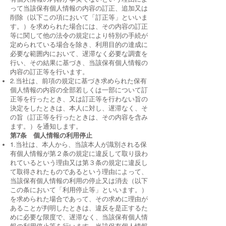
って当該保有個人情報の内容の訂正、追加又は
削除（以下この項において「訂正等」といいま
す。）を求められた場合には、その内容の訂正
等に関して他の法令の規定により特別の手続が
定められている場合を除き、利用目的の達成に
必要な範囲内において、遅滞なく必要な調査を
行い、その結果に基づき、当該保有個人情報の
内容の訂正等を行います。
2.当社は、前項の規定に基づき求められた保有
個人情報の内容の全部若しくは一部について訂
正等を行ったとき、又は訂正等を行わない旨の
決定をしたときは、本人に対し、遅滞なく、そ
の旨（訂正等を行ったときは、その内容を含み
ます。）を通知します。
第7条 個人情報の利用停止
1.当社は、本人から、当該本人が識別される保
有個人情報が第２条の規定に違反して取り扱わ
れているという理由又は第３条の規定に違反し
て取得されたものであるという理由によって、
当該保有個人情報の利用の停止又は消去（以下
この条において「利用停止等」といいます。）
を求められた場合であって、その求めに理由が
あることが判明したときは、違反を是正するた
めに必要な限度で、遅滞なく、当該保有個人情