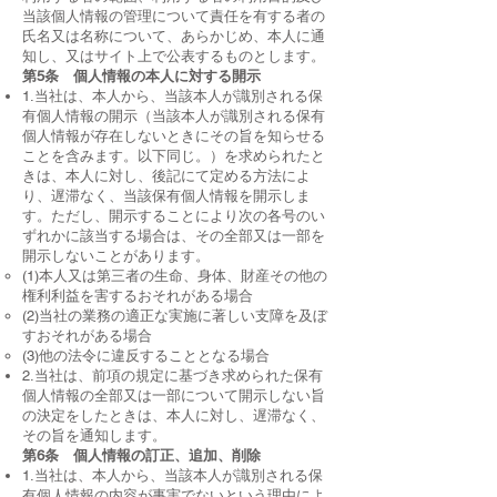
当該個人情報の管理について責任を有する者の
氏名又は名称について、あらかじめ、本人に通
知し、又はサイト上で公表するものとします。
第5条 個人情報の本人に対する開示
1.当社は、本人から、当該本人が識別される保
有個人情報の開示（当該本人が識別される保有
個人情報が存在しないときにその旨を知らせる
ことを含みます。以下同じ。）を求められたと
きは、本人に対し、後記にて定める方法によ
り、遅滞なく、当該保有個人情報を開示しま
す。ただし、開示することにより次の各号のい
ずれかに該当する場合は、その全部又は一部を
開示しないことがあります。
(1)本人又は第三者の生命、身体、財産その他の
権利利益を害するおそれがある場合
(2)当社の業務の適正な実施に著しい支障を及ぼ
すおそれがある場合
(3)他の法令に違反することとなる場合
2.当社は、前項の規定に基づき求められた保有
個人情報の全部又は一部について開示しない旨
の決定をしたときは、本人に対し、遅滞なく、
その旨を通知します。
第6条 個人情報の訂正、追加、削除
1.当社は、本人から、当該本人が識別される保
有個人情報の内容が事実でないという理由によ