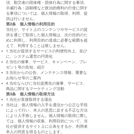
項、勤労者の団体権・団体行為に関する事項、
示威行為・請願権など政治的権利の行使に関す
る事項については、個人情報の取得、利用、提
供は行いません。
第2条 個人情報の利用目的
当社が、サイト上のコンテンツやサービスの提
供を通じて取得した個人情報は、次の目的のた
めに利用し、利用目的の達成に必要な範囲を超
えて、利用することは致しません。
1.当社が提供するサービスの利便性向上、並び
に、システム運営の円滑化
2.当社の催事、サービス、キャンペーン、プレ
ゼント等の告知、紹介
3.当社からの公告、メンテナンス情報、重要な
お知らせ等のご案内
4.当社ならびに当社提携先の催事、サービス、
商品に関するマーケティング活動
第3条 個人情報の取得方法
1.当社が直接取得する場合
当社は、個人情報の入手を適法かつ公正な手段
によって行い、本人の意思に反する不正な方法
により入手致しません。個人情報の取得に際し
ては、個人情報の収集、利用目的について、当
社が提供するサイト上に公表をするか、利用者
本人の同意を得るものとします。