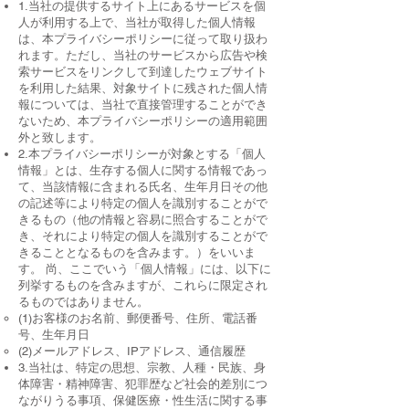
1.当社の提供するサイト上にあるサービスを個
人が利用する上で、当社が取得した個人情報
は、本プライバシーポリシーに従って取り扱わ
れます。ただし、当社のサービスから広告や検
索サービスをリンクして到達したウェブサイト
を利用した結果、対象サイトに残された個人情
報については、当社で直接管理することができ
ないため、本プライバシーポリシーの適用範囲
外と致します。
2.本プライバシーポリシーが対象とする「個人
情報」とは、生存する個人に関する情報であっ
て、当該情報に含まれる氏名、生年月日その他
の記述等により特定の個人を識別することがで
きるもの（他の情報と容易に照合することがで
き、それにより特定の個人を識別することがで
きることとなるものを含みます。）をいいま
す。 尚、ここでいう「個人情報」には、以下に
列挙するものを含みますが、これらに限定され
るものではありません。
(1)お客様のお名前、郵便番号、住所、電話番
号、生年月日
(2)メールアドレス、IPアドレス、通信履歴
3.当社は、特定の思想、宗教、人種・民族、身
体障害・精神障害、犯罪歴など社会的差別につ
ながりうる事項、保健医療・性生活に関する事