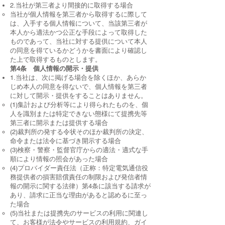
2.当社が第三者より間接的に取得する場合
当社が個人情報を第三者から取得するに際して
は、入手する個人情報について、当該第三者が
本人から適法かつ公正な手段によって取得した
ものであって、当社に対する提供について本人
の同意を得ているかどうかを書面により確認し
た上で取得するものとします。
第4条 個人情報の開示・提供
1.当社は、次に掲げる場合を除くほか、あらか
じめ本人の同意を得ないで、個人情報を第三者
に対して開示・提供をすることはありません。
(1)集計および分析等により得られたものを、個
人を識別または特定できない態様にて提携先等
第三者に開示または提供する場合
(2)裁判所の発する令状そのほか裁判所の決定、
命令または法令に基づき開示する場合
(3)検察・警察・監督官庁からの適法・適式な手
順により情報の照会があった場合
(4)プロバイダー責任法（正称：特定電気通信役
務提供者の損害賠償責任の制限および発信者情
報の開示に関する法律）第4条に該当する請求が
あり、請求に正当な理由があると認めるに至っ
た場合
(5)当社または提携先のサービスの利用に関連し
て、お客様が法令やサービスの利用規約、ガイ