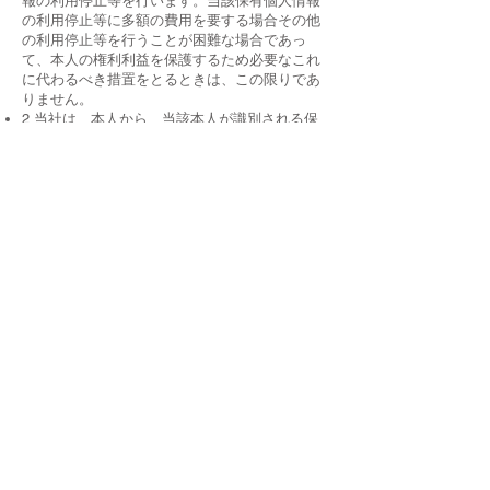
報の利用停止等を行います。当該保有個人情報
の利用停止等に多額の費用を要する場合その他
の利用停止等を行うことが困難な場合であっ
て、本人の権利利益を保護するため必要なこれ
に代わるべき措置をとるときは、この限りであ
りません。
2.当社は、本人から、当該本人が識別される保
有個人情報が第４条の規定に違反して第三者に
提供されているという理由によって、当該保有
個人情報の第三者への提供の停止を求められた
場合であって、その求めに理由があることが判
明したときは、遅滞なく、当該保有個人情報の
第三者への提供を停止します。ただし、当該保
有個人情報の第三者への提供の停止に多額の費
用を要する場合その他の第三者への提供を停止
することが困難な場合であって、本人の権利利
益を保護するため必要なこれに代わるべき措置
をとるときは、この限りでありません。
3.当社は、第一項の規定に基づき求められた保
有個人情報の全部若しくは一部について利用停
止等を行ったとき若しくは利用停止等を行わな
い旨の決定をしたとき、又は前項の規定に基づ
き求められた保有個人情報の全部若しくは一部
について第三者への提供を停止したとき若しく
は第三者への提供を停止しない旨の決定をした